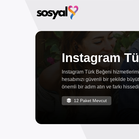
Instagram Tü
Instagram Türk Beğeni hizmetlerimiz
hesabınızı güvenli bir şekilde büy
önemli bir adım atın ve farkı hissedi
12 Paket Mevcut