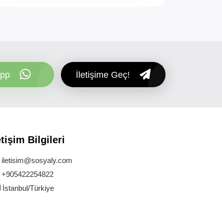
pp
İletişime Geç!
etişim Bilgileri
iletisim@sosyaly.com
+905422254822
İstanbul/Türkiye